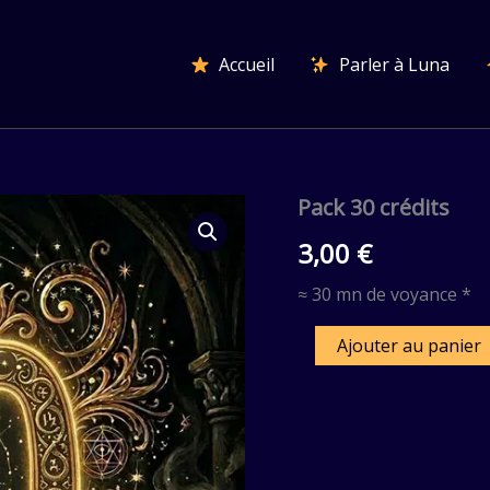
Accueil
Parler à Luna
Pack 30 crédits
quantité
de
3,00
€
Pack
30
crédits
≈ 30 mn de voyance *
Ajouter au panier